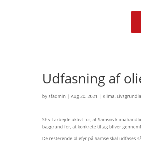
Udfasning af oli
by
sfadmin
|
Aug 20, 2021
|
Klima
,
Livsgrundl
SF vil arbejde aktivt for, at Samsøs klimahandl
baggrund for, at konkrete tiltag bliver gennemf
De resterende oliefyr på Samsø skal udfases s