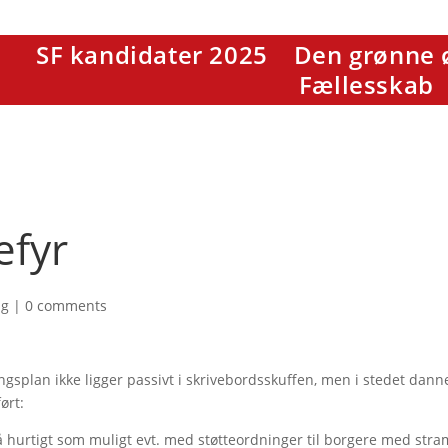
SF kandidater 2025
Den grønne 
Fællesskab
efyr
ag
|
0 comments
ingsplan ikke ligger passivt i skrivebordsskuffen, men i stedet dann
ørt:
å hurtigt som muligt evt. med støtteordninger til borgere med stra