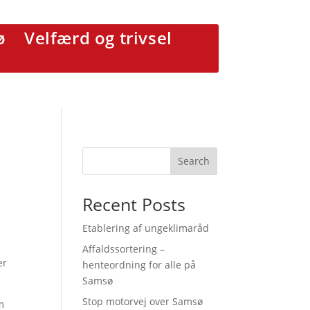
ø
Velfærd og trivsel
Recent Posts
Etablering af ungeklimaråd
Affaldssortering –
er
henteordning for alle på
Samsø
Stop motorvej over Samsø
m